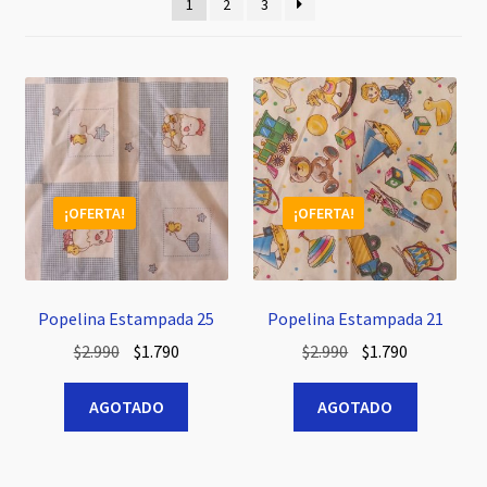
hijo
1
2
3
¡OFERTA!
¡OFERTA!
Popelina Estampada 25
Popelina Estampada 21
El
El
El
El
$
2.990
$
1.790
$
2.990
$
1.790
precio
precio
precio
precio
original
actual
original
actual
AGOTADO
AGOTADO
era:
es:
era:
es:
$2.990.
$1.790.
$2.990.
$1.790.