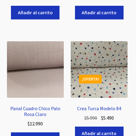
precio
precio
original
actual
Añadir al carrito
Añadir al carrito
era:
es:
$5.990.
$5.490.
¡OFERTA!
Panal Cuadro Chico Palo
Crea Turca Modelo 84
Rosa Claro
El
El
$
5.990
$
5.490
$
12.990
precio
precio
original
actual
Añadir al carrito