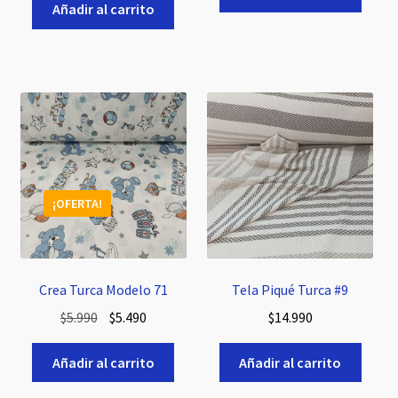
Añadir al carrito
era:
es:
$5.990.
$5.490.
¡OFERTA!
Crea Turca Modelo 71
Tela Piqué Turca #9
El
El
$
5.990
$
5.490
$
14.990
precio
precio
original
actual
Añadir al carrito
Añadir al carrito
era:
es: