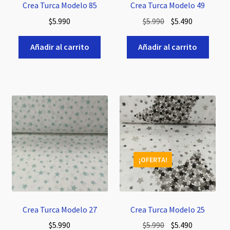
Crea Turca Modelo 85
Crea Turca Modelo 49
El
El
$
5.990
$
5.990
$
5.490
precio
precio
original
actual
Añadir al carrito
Añadir al carrito
era:
es:
$5.990.
$5.490.
¡OFERTA!
Crea Turca Modelo 27
Crea Turca Modelo 25
El
El
$
5.990
$
5.990
$
5.490