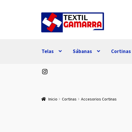
Ir
Ir
a
al
la
contenido
navegación
Telas
Sábanas
Cortinas
Instagram
Inicio
Cortinas
Accesorios Cortinas