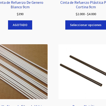
inta de Refuerzo De Genero
Cinta de Refuerzo Plástica 
Blanco 9cm
Cortina 9cm
Rango
$
390
$
2.000
-
$
4.000
de
precios
AGOTADO
Seleccionar opciones
desde
$2.000
hasta
$4.000