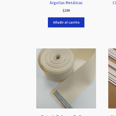
Argollas Metálicas
C
$
290
Añadir al carrito