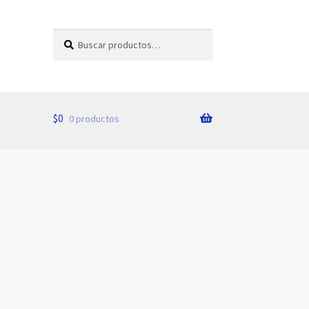
Buscar
Buscar
por:
$
0
0 productos