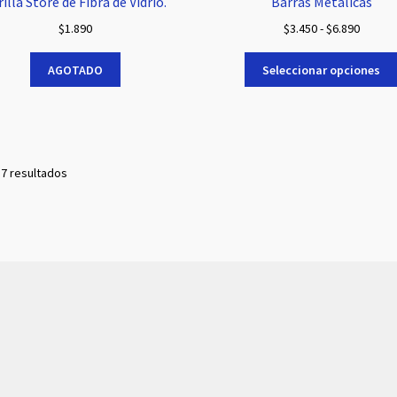
rilla Store de Fibra de Vidrio.
Barras Metálicas
Rango
$
1.890
$
3.450
-
$
6.890
de
precios
AGOTADO
Seleccionar opciones
desde
$3.450
hasta
$6.890
Ordenado
 7 resultados
por
popularidad