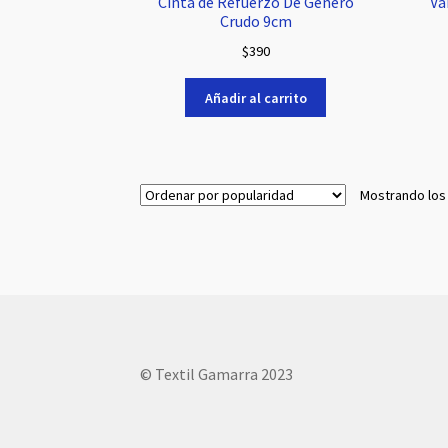
Cinta de Refuerzo De Genero
Va
Crudo 9cm
$
390
Añadir al carrito
Mostrando los
© Textil Gamarra 2023