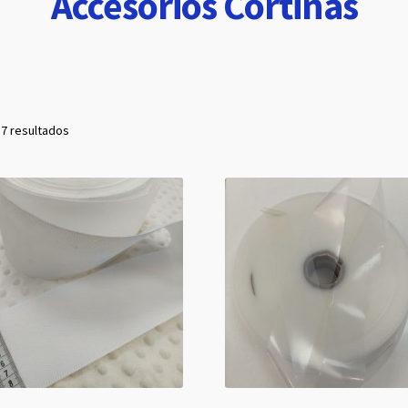
Accesorios Cortinas
Ordenado
 7 resultados
por
popularidad