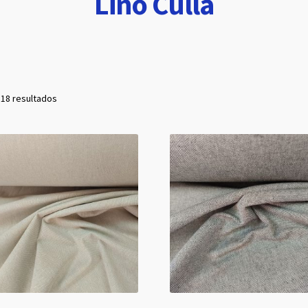
Lino Culla
Ordenado
 18 resultados
por
popularidad