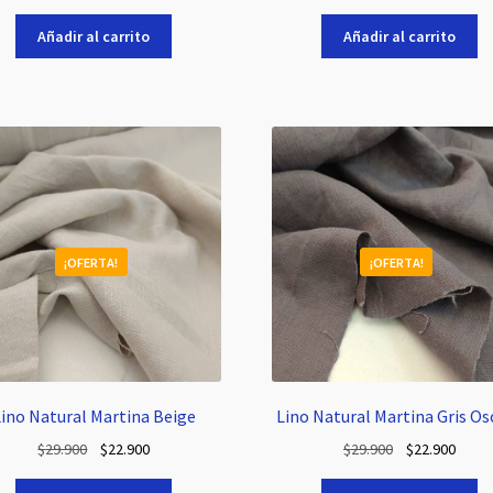
Añadir al carrito
Añadir al carrito
¡OFERTA!
¡OFERTA!
ino Natural Martina Beige
Lino Natural Martina Gris Os
El
El
El
El
$
29.900
$
22.900
$
29.900
$
22.900
precio
precio
precio
preci