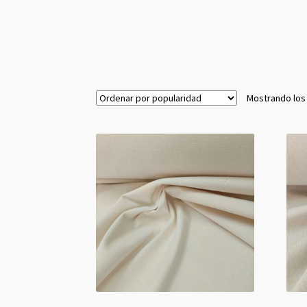
Mostrando los