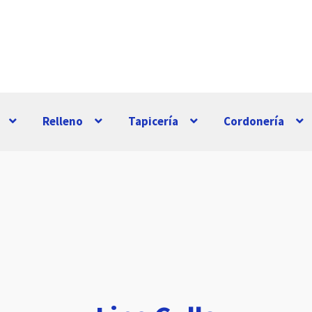
Relleno
Tapicería
Cordonería