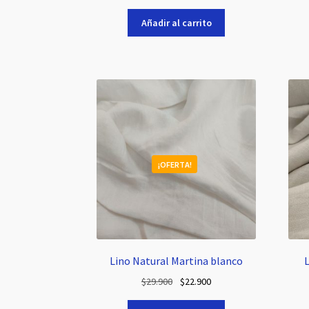
Añadir al carrito
¡OFERTA!
Lino Natural Martina blanco
L
El
El
$
29.900
$
22.900
precio
precio