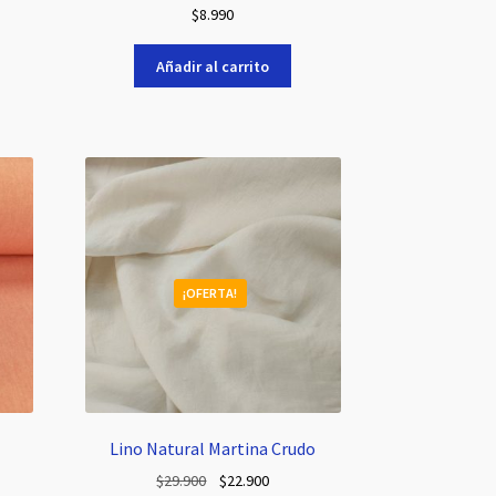
$
8.990
Añadir al carrito
¡OFERTA!
Lino Natural Martina Crudo
El
El
$
29.900
$
22.900