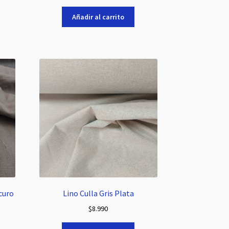
precio
precio
original
actual
Añadir al carrito
era:
es:
$29.900.
$22.900.
curo
Lino Culla Gris Plata
$
8.990
o