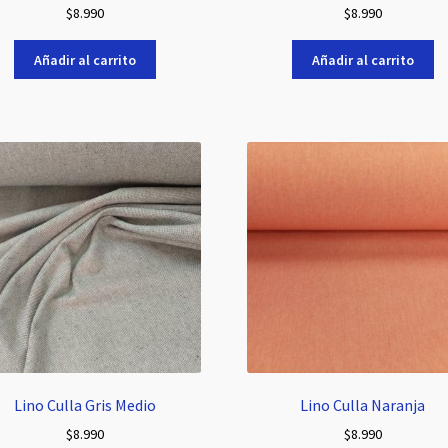
$
8.990
$
8.990
Añadir al carrito
Añadir al carrito
Lino Culla Gris Medio
Lino Culla Naranja
$
8.990
$
8.990