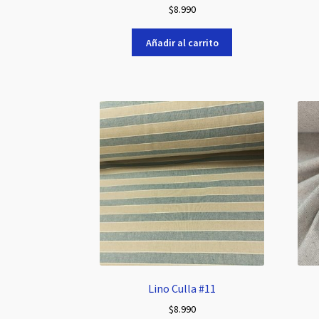
$
8.990
Añadir al carrito
Lino Culla #11
$
8.990