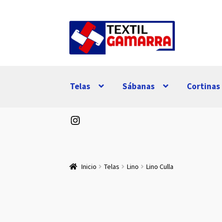
Ir
Ir
a
al
la
contenido
navegación
Telas
Sábanas
Cortinas
Instagram
Inicio
Telas
Lino
Lino Culla