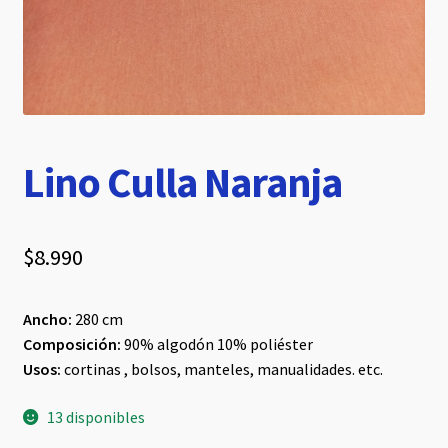
hijo
Lino Culla Naranja
$
8.990
Ancho:
280 cm
Composición:
90% algodón 10% poliéster
Usos:
cortinas , bolsos, manteles, manualidades. etc.
13 disponibles