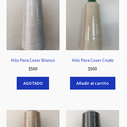
hijo
el
menú
Expandi
Hilos
hijo
el
menú
Hilos de Costura
hijo
Hilo de Bordar
Expandi
Hilo Para Coser Blanco
Hilo Para Coser Crudo
Cintas – Huinchas
el
$
500
$
500
menú
Elásticos
hijo
AGOTADO
Añadir al carrito
Entretela
Cordón Yute