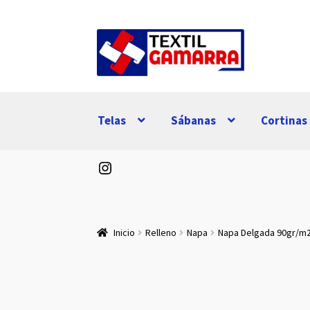
Ir
Ir
a
al
la
contenido
navegación
Telas
Sábanas
Cortinas
Instagram
Inicio
Relleno
Napa
Napa Delgada 90gr/m