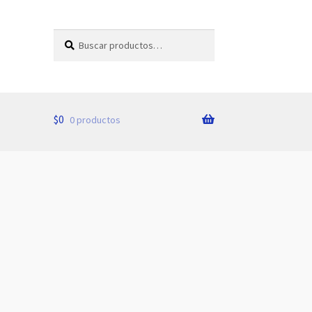
Buscar
Buscar
por:
$
0
0 productos