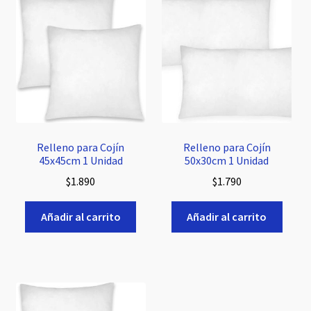
el
menú
Cojín Picarón
hijo
Expandi
Napa
el
menú
Expandi
Espuma
hijo
el
menú
Expandi
Relleno para Cojín
Relleno para Cojín
Tapicería
hijo
45x45cm 1 Unidad
50x30cm 1 Unidad
el
menú
$
1.890
$
1.790
Expandi
Cordonería
hijo
el
Añadir al carrito
Añadir al carrito
menú
hijo