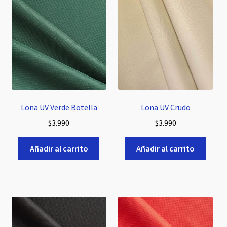
Lona UV
Expandi
Polar
el
menú
Franela de Algodón
hijo
Lona UV Verde Botella
Lona UV Crudo
Franela Fantasía
$
3.990
$
3.990
Hule Mantel
Añadir al carrito
Añadir al carrito
Expandi
Bistrech
el
menú
Plush Liso
hijo
Piel Sintética