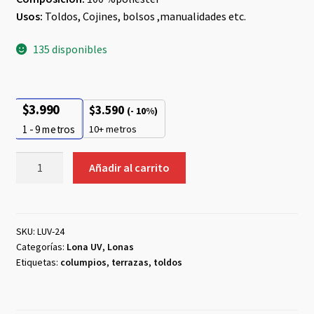
Usos:
Toldos, Cojines, bolsos ,manualidades etc.
135 disponibles
$
3.990
$
3.590
(- 10%)
10+ metros
1 - 9
metros
Lona
Añadir al carrito
UV
Crudo
cantidad
SKU:
LUV-24
Categorías:
Lona UV
,
Lonas
Etiquetas:
columpios
,
terrazas
,
toldos