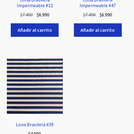
Impermeable #12
Impermeable #47
El
El
El
El
$
7.490
$
6.990
$
7.490
$
6.990
precio
precio
precio
precio
original
actual
original
actual
Añadir al carrito
Añadir al carrito
era:
es:
era:
es:
$7.490.
$6.990.
$7.490.
$6.990.
Lona Brasilera #39
$
4.990