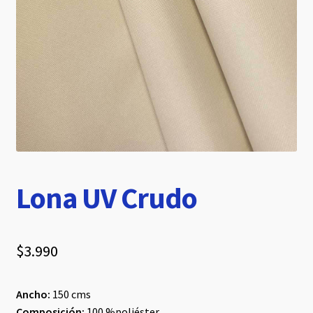
hijo
Lona UV Crudo
$
3.990
Ancho:
150 cms
Composición:
100 %poliéster