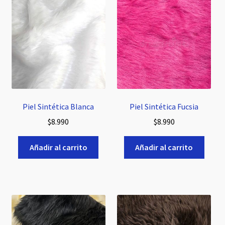
Expandi
Bistrech
el
menú
Plush Liso
hijo
Piel Sintética
Piel Sintética Blanca
Piel Sintética Fucsia
Latex
$
8.990
$
8.990
Crea Cruda
Añadir al carrito
Añadir al carrito
Sofia
Lycra
Malla Elasticada