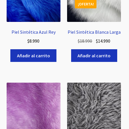
Relleno
hijo
¡OFERTA!
el
menú
Expandi
Tapicería
hijo
el
menú
Expandi
Piel Sintética Azul Rey
Piel Sintética Blanca Larga
Cordonería
hijo
el
El
El
$
8.990
$
18.990
$
14.990
menú
precio
precio
hijo
original
actual
Añadir al carrito
Añadir al carrito
era:
es:
$18.990.
$14.990.