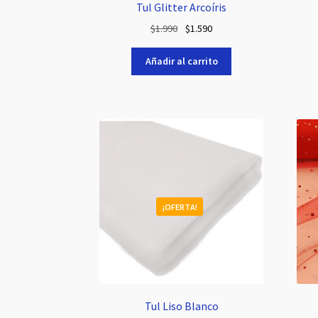
Tul Glitter Arcoíris
El
El
$
1.990
$
1.590
precio
precio
original
actual
Añadir al carrito
era:
es:
$1.990.
$1.590.
¡OFERTA!
Tul Liso Blanco