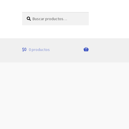
Buscar
Buscar
por:
$
0
0 productos