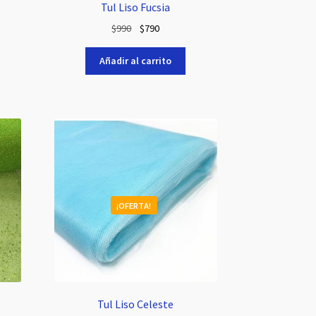
Tul Liso Fucsia
El
El
$
990
$
790
precio
precio
original
actual
Añadir al carrito
era:
es:
$990.
$790.
¡OFERTA!
Tul Liso Celeste