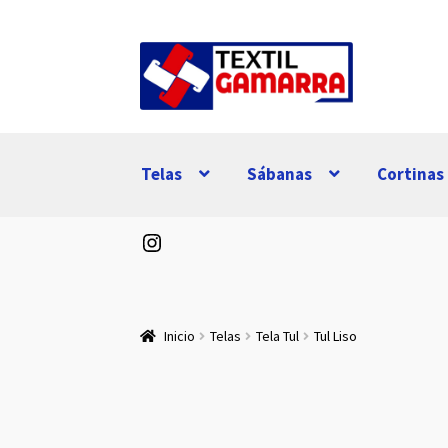
Ir
Ir
a
al
la
contenido
navegación
Telas
Sábanas
Cortinas
Instagram
Inicio
Telas
Tela Tul
Tul Liso