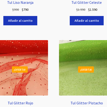
Tul Liso Naranja
Tul Glitter Celeste
El
El
El
El
$
990
$
790
$
1.990
$
1.590
precio
precio
precio
precio
original
actual
original
actual
Añadir al carrito
Añadir al carrito
era:
es:
era:
es:
$990.
$790.
$1.990.
$1.590.
¡OFERTA!
¡OFERTA!
Tul Glitter Rojo
Tul Glitter Pistacho