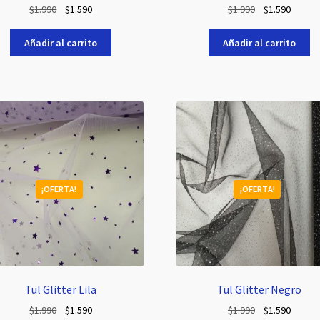
El
El
El
El
$
1.990
$
1.590
$
1.990
$
1.590
precio
precio
precio
precio
original
actual
original
actual
Añadir al carrito
Añadir al carrito
era:
es:
era:
es:
$1.990.
$1.590.
$1.990.
$1.590.
¡OFERTA!
¡OFERTA!
Tul Glitter Lila
Tul Glitter Negro
El
El
El
El
$
1.990
$
1.590
$
1.990
$
1.590