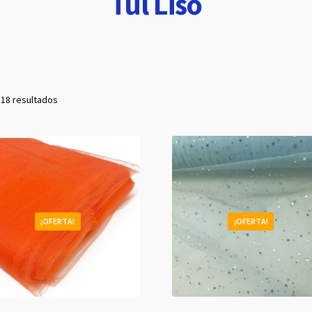
Tul Liso
Ordenado
 18 resultados
por
popularidad
¡OFERTA!
¡OFERTA!