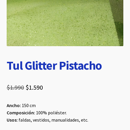
hijo
Tul Glitter Pistacho
El
El
$
1.990
$
1.590
precio
precio
Ancho:
150 cm
original
actual
Composición:
100% poliéster.
era:
es:
Usos:
faldas, vestidos, manualidades, etc.
$1.990.
$1.590.