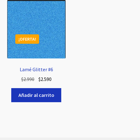
¡OFERTA!
Lamé Glitter #6
El
El
$
2.990
$
2.590
precio
precio
original
actual
Añadir al carrito
era:
es:
$2.990.
$2.590.