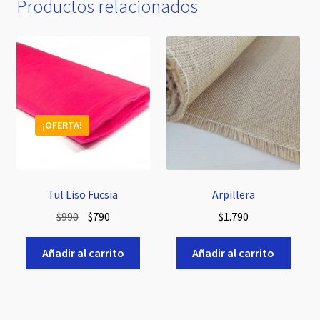
Productos relacionados
¡OFERTA!
Tul Liso Fucsia
Arpillera
El
El
$
990
$
790
$
1.790
precio
precio
original
actual
Añadir al carrito
Añadir al carrito
era:
es:
$990.
$790.