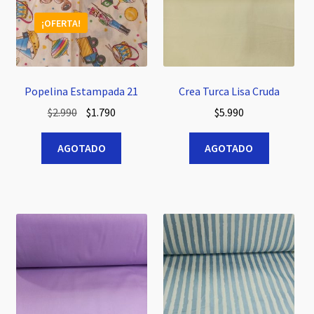
¡OFERTA!
Popelina Estampada 21
Crea Turca Lisa Cruda
El
El
$
2.990
$
1.790
$
5.990
precio
precio
original
actual
AGOTADO
AGOTADO
era:
es:
$2.990.
$1.790.