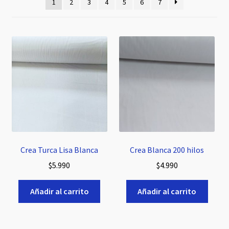
hijo
1
2
3
4
5
6
7
Crea Turca Lisa Blanca
Crea Blanca 200 hilos
$
5.990
$
4.990
Añadir al carrito
Añadir al carrito