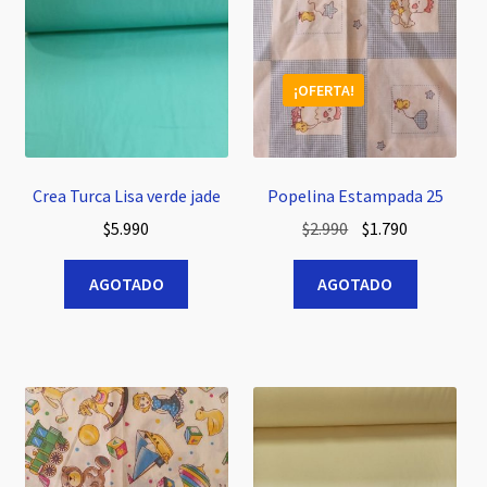
¡OFERTA!
Crea Turca Lisa verde jade
Popelina Estampada 25
El
El
$
5.990
$
2.990
$
1.790
precio
precio
original
actual
AGOTADO
AGOTADO
era:
es:
$2.990.
$1.790.