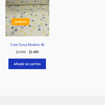
¡OFERTA!
Crea Turca Modelo 40
El
El
$
5.990
$
5.490
precio
precio
original
actual
Añadir al carrito
era:
es:
$5.990.
$5.490.