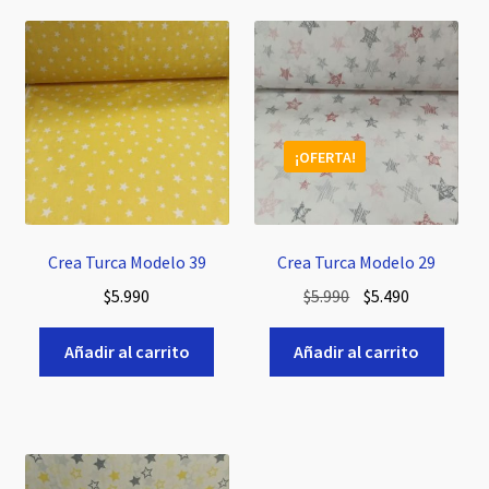
¡OFERTA!
Crea Turca Modelo 39
Crea Turca Modelo 29
El
El
$
5.990
$
5.990
$
5.490
precio
precio
original
actual
Añadir al carrito
Añadir al carrito
era:
es:
$5.990.
$5.490.