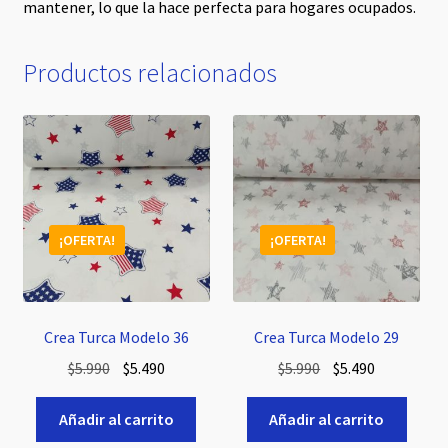
mantener, lo que la hace perfecta para hogares ocupados.
Productos relacionados
¡OFERTA!
¡OFERTA!
Crea Turca Modelo 36
Crea Turca Modelo 29
El
El
El
El
$
5.990
$
5.490
$
5.990
$
5.490
precio
precio
precio
precio
original
actual
original
actual
Añadir al carrito
Añadir al carrito
era:
es:
era:
es: