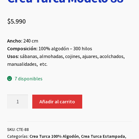
$
5.990
Ancho:
240 cm
Composición:
100% algodón – 300 hilos
Usos:
sábanas, almohadas, cojines, ajuares, acolchados,
manualidades, etc.
7 disponibles
Crea
Añadir al carrito
Turca
Modelo
88
cantidad
SKU:
CTE-88
Categorías:
Crea Turca 100% Algodón
,
Crea Turca Estampada
,