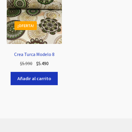
¡OFERTA!
Crea Turca Modelo 8
El
El
$
5.990
$
5.490
precio
precio
original
actual
Añadir al carrito
era:
es:
$5.990.
$5.490.