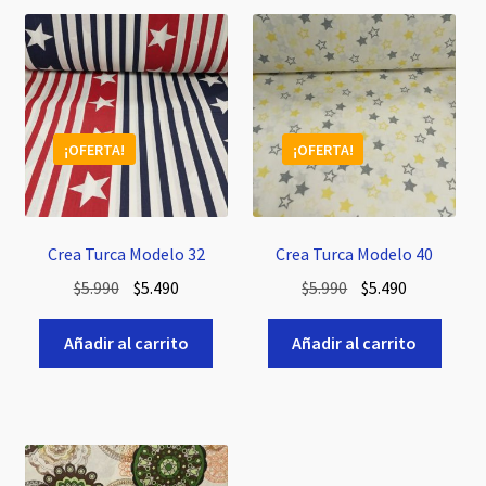
¡OFERTA!
¡OFERTA!
Crea Turca Modelo 32
Crea Turca Modelo 40
El
El
El
El
$
5.990
$
5.490
$
5.990
$
5.490
precio
precio
precio
precio
original
actual
original
actual
Añadir al carrito
Añadir al carrito
era:
es:
era:
es:
$5.990.
$5.490.
$5.990.
$5.490.