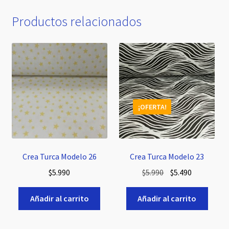
Productos relacionados
¡OFERTA!
Crea Turca Modelo 26
Crea Turca Modelo 23
El
El
$
5.990
$
5.990
$
5.490
precio
precio
original
actual
Añadir al carrito
Añadir al carrito
era:
es:
$5.990.
$5.490.