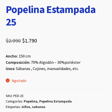
Popelina Estampada
25
El
El
$
2.990
$
1.790
precio
precio
Ancho:
150 cm
original
actual
Composición:
70% Algodón – 30%poliéster
era:
es:
Usos:
Sábanas , Cojines, manualidades, etc.
$2.990.
$1.790.
Agotado
SKU:
PED-25
Categorías:
Popelina
,
Popelina Estampada
Etiquetas:
niños
,
sabanas