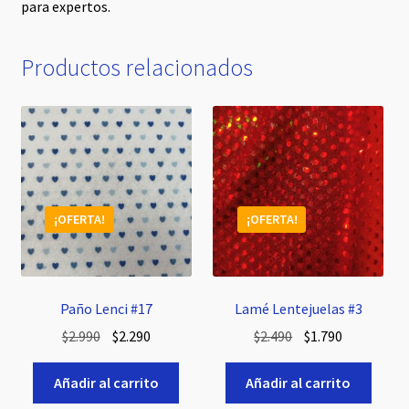
para expertos.
Productos relacionados
¡OFERTA!
¡OFERTA!
Paño Lenci #17
Lamé Lentejuelas #3
El
El
El
El
$
2.990
$
2.290
$
2.490
$
1.790
precio
precio
precio
precio
original
actual
original
actual
Añadir al carrito
Añadir al carrito
era:
es:
era:
es: