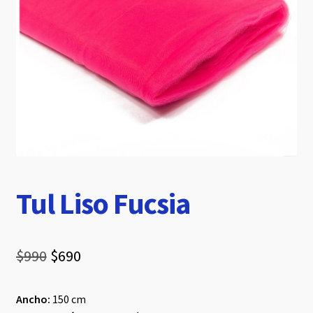
hijo
Tul Liso Fucsia
El
El
$
990
$
690
precio
precio
Ancho:
150 cm
original
actual