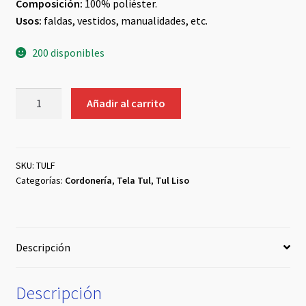
Composición:
100% poliéster.
era:
es:
Usos:
faldas, vestidos, manualidades, etc.
$990.
$690.
200 disponibles
Tul
Añadir al carrito
Liso
Fucsia
cantidad
SKU:
TULF
Categorías:
Cordonería
,
Tela Tul
,
Tul Liso
Descripción
Descripción