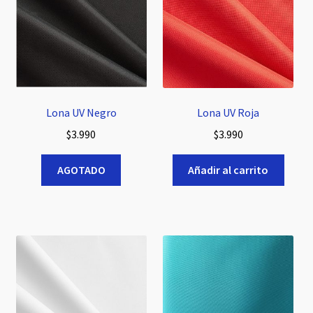
Lona UV Negro
Lona UV Roja
$
3.990
$
3.990
AGOTADO
Añadir al carrito