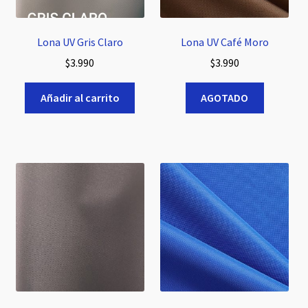
Lona UV Gris Claro
Lona UV Café Moro
$
3.990
$
3.990
Añadir al carrito
AGOTADO