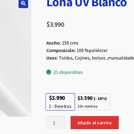
Lona UV Blanco
$
3.990
Ancho:
150 cms
Composición:
100 %poliéster
Usos:
Toldos, Cojines, bolsos ,manualidade
21 disponibles
$
3.990
$
3.590
(- 10%)
10+ metros
1 - 9
metros
Lona
Añadir al carrito
UV