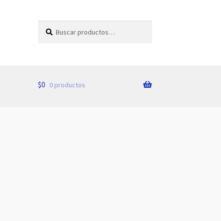
Buscar
Buscar
por:
$
0
0 productos