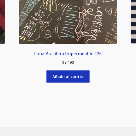
Lona Brasilera Impermeable #26
$
7.490
Añadir al carrito