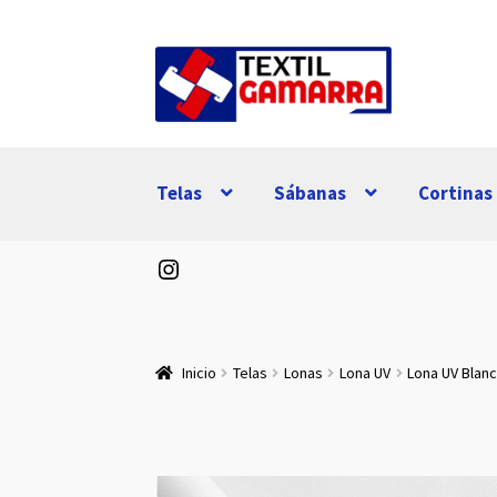
Ir
Ir
a
al
la
contenido
navegación
Telas
Sábanas
Cortinas
Instagram
Inicio
Telas
Lonas
Lona UV
Lona UV Blan