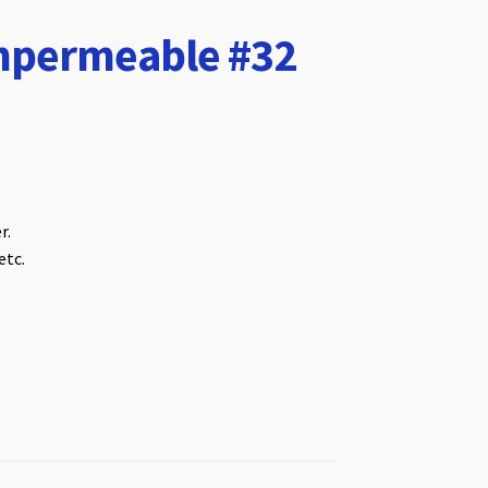
Impermeable #32
r.
etc.