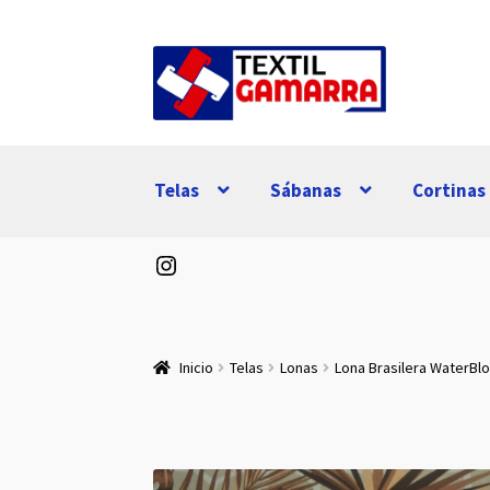
Ir
Ir
a
al
la
contenido
navegación
Telas
Sábanas
Cortinas
Instagram
Inicio
Telas
Lonas
Lona Brasilera WaterBl