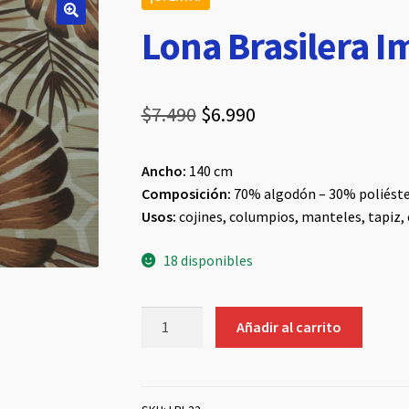
Lona Brasilera 
El
El
$
7.490
$
6.990
precio
precio
Ancho:
140 cm
original
actual
Composición:
70% algodón – 30% poliéste
era:
es:
Usos:
cojines, columpios, manteles, tapiz, 
$7.490.
$6.990.
18 disponibles
Lona
Añadir al carrito
Brasilera
Impermeable
#32
cantidad