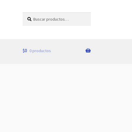
Buscar
Buscar
por:
$
0
0 productos