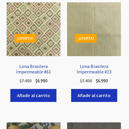
¡OFERTA!
¡OFERTA!
Lona Brasilera
Lona Brasilera
Impermeable #61
Impermeable #13
El
El
El
El
$
7.490
$
6.990
$
7.490
$
6.990
precio
precio
precio
precio
original
actual
original
actual
Añadir al carrito
Añadir al carrito
era:
es:
era:
es:
$7.490.
$6.990.
$7.490.
$6.990.