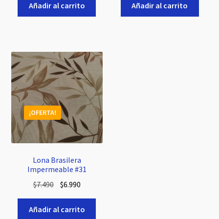
original
actual
original
actual
Añadir al carrito
Añadir al carrito
era:
es:
era:
es:
$7.490.
$6.990.
$7.490.
$6.990.
¡OFERTA!
Lona Brasilera
Impermeable #31
El
El
$
7.490
$
6.990
precio
precio
original
actual
Añadir al carrito