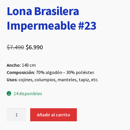
Lona Brasilera
Impermeable #23
El
El
$
7.490
$
6.990
precio
precio
Ancho:
140 cm
original
actual
Composición:
70% algodón – 30% poliéster.
era:
es:
Usos:
cojines, columpios, manteles, tapiz, etc.
$7.490.
$6.990.
14 disponibles
Lona
Añadir al carrito
Brasilera
Impermeable