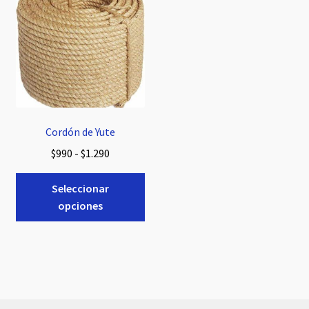
Cordón de Yute
Rango
$
990
-
$
1.290
de
Este
precios:
Seleccionar
producto
desde
opciones
tiene
$990
múltiples
hasta
variantes.
$1.290
Las
opciones
se