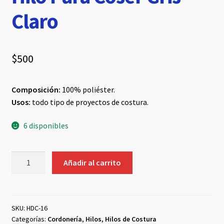
Claro
$
500
Composición:
100% poliéster.
Usos:
todo tipo de proyectos de costura.
6 disponibles
Hilo
Añadir al carrito
Para
Coser
Gris
Claro
SKU:
HDC-16
Categorías:
Cordonería
,
Hilos
,
Hilos de Costura
cantidad