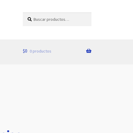
Buscar
Buscar
por:
$
0
0 productos