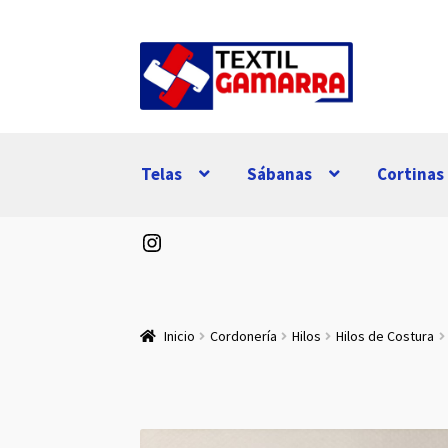
Ir
Ir
a
al
la
contenido
navegación
Telas
Sábanas
Cortinas
Instagram
Inicio
Cordonería
Hilos
Hilos de Costura