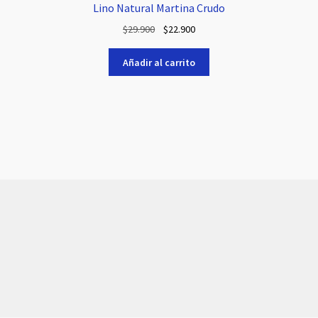
Lino Natural Martina Crudo
El
El
$
29.900
$
22.900
precio
precio
original
actual
Añadir al carrito
era:
es:
$29.900.
$22.900.