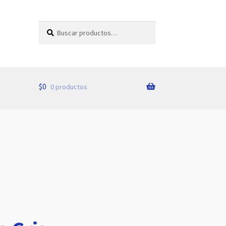
Buscar
Buscar
por:
$
0
0 productos