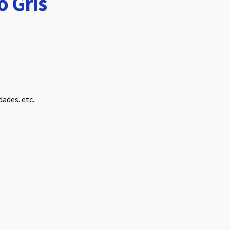
o Gris
ades. etc.