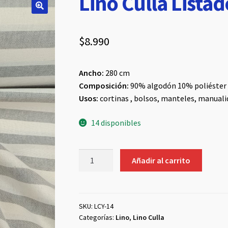
Lino Culla Listad
$
8.990
Ancho:
280 cm
Composición:
90% algodón 10% poliéster
Usos:
cortinas , bolsos, manteles, manualid
14 disponibles
Lino
Añadir al carrito
Culla
Listado
Gris
cantidad
SKU:
LCY-14
Categorías:
Lino
,
Lino Culla