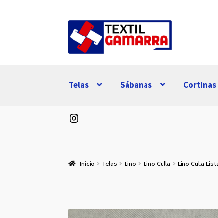
Ir
Ir
a
al
la
contenido
navegación
Telas
Sábanas
Cortinas
Instagram
Inicio
Telas
Lino
Lino Culla
Lino Culla Lis