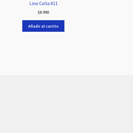
Lino Culla #11
$
8.990
Añadir al carrito