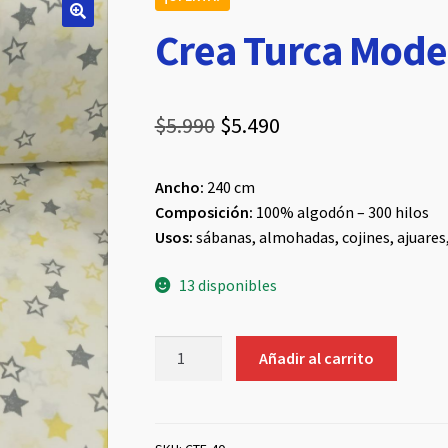
Crea Turca Mode
El
El
$
5.990
$
5.490
precio
precio
Ancho:
240 cm
original
actual
Composición:
100% algodón – 300 hilos
era:
es:
Usos:
sábanas, almohadas, cojines, ajuares
$5.990.
$5.490.
13 disponibles
Crea
Añadir al carrito
Turca
Modelo
40
cantidad