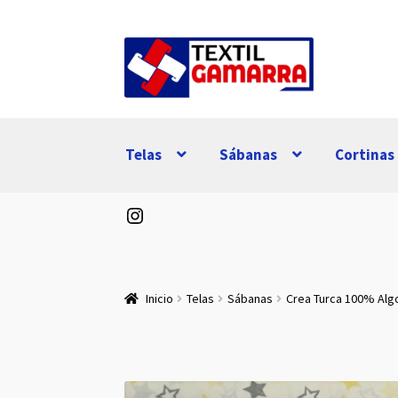
Ir
Ir
a
al
la
contenido
navegación
Telas
Sábanas
Cortinas
Instagram
Inicio
Telas
Sábanas
Crea Turca 100% Al