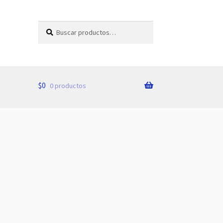
Buscar
Buscar
por:
$
0
0 productos