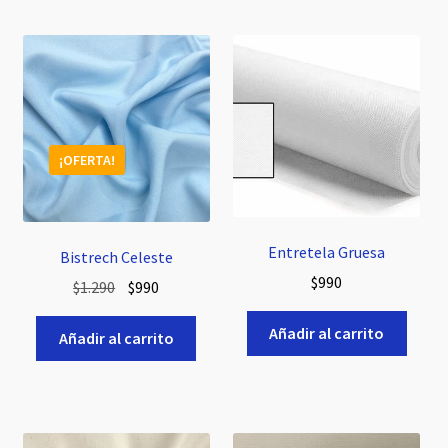
¡OFERTA!
Entretela Gruesa
Bistrech Celeste
$
990
El
El
$
1.290
$
990
precio
precio
Añadir al carrito
original
actual
Añadir al carrito
era:
es:
$1.290.
$990.