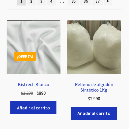
hijo
1
2
3
4
…
35
36
37
¡OFERTA!
Bistrech Blanco
Relleno de algodón
Sintético 1Kg
El
El
$
1.290
$
890
$
2.990
precio
precio
original
actual
Añadir al carrito
Añadir al carrito
era:
es:
$1.290.
$890.