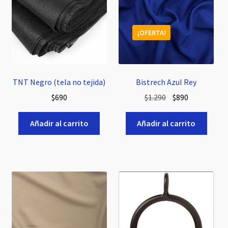
¡OFERTA!
TNT Negro (tela no tejida)
Bistrech Azul Rey
El
El
$
690
$
1.290
$
890
precio
precio
original
actual
Añadir al carrito
Añadir al carrito
era:
es:
$1.290.
$890.