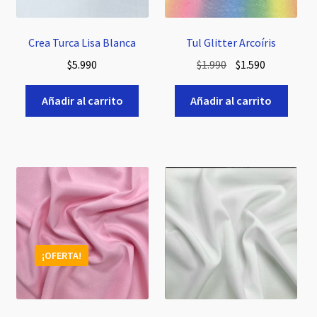
Crea Turca Lisa Blanca
Tul Glitter Arcoíris
El
El
$
5.990
$
1.990
$
1.590
precio
precio
original
actual
Añadir al carrito
Añadir al carrito
era:
es:
$1.990.
$1.590.
¡OFERTA!