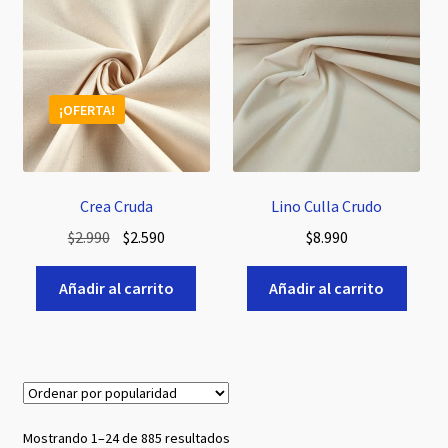
¡OFERTA!
Crea Cruda
Lino Culla Crudo
El
El
$
2.990
$
2.590
$
8.990
precio
precio
original
actual
Añadir al carrito
Añadir al carrito
era:
es:
$2.990.
$2.590.
Ordenado
Mostrando 1–24 de 885 resultados