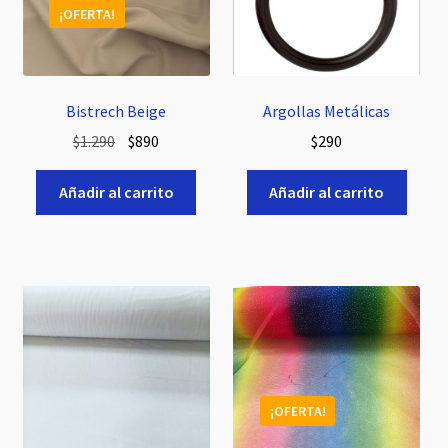
¡OFERTA!
Bistrech Beige
Argollas Metálicas
El
El
$
1.290
$
890
$
290
precio
precio
original
actual
Añadir al carrito
Añadir al carrito
era:
es:
$1.290.
$890.
¡OFERTA!