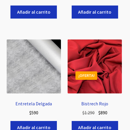
Añadir al carrito
Añadir al carrito
¡OFERTA!
Entretela Delgada
Bistrech Rojo
El
El
$
590
$
1.290
$
890
precio
precio
original
actual
Añadir al carrito
Añadir al carrito