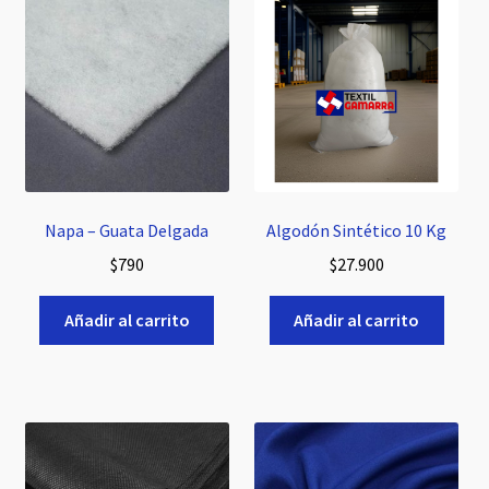
Napa – Guata Delgada
Algodón Sintético 10 Kg
$
790
$
27.900
Añadir al carrito
Añadir al carrito