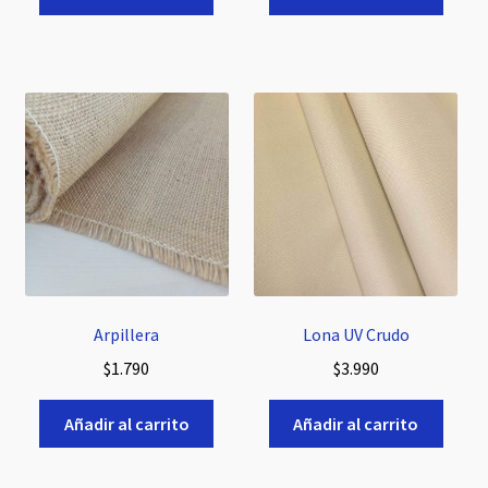
era:
es:
$1.290.
$890.
Arpillera
Lona UV Crudo
$
1.790
$
3.990
Añadir al carrito
Añadir al carrito