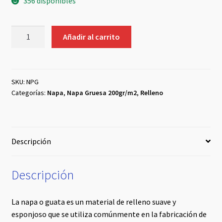
356 disponibles
Napa
Añadir al carrito
-
Guata
Gruesa
cantidad
SKU:
NPG
Categorías:
Napa
,
Napa Gruesa 200gr/m2
,
Relleno
Descripción
Descripción
La napa o guata es un material de relleno suave y
esponjoso que se utiliza comúnmente en la fabricación de