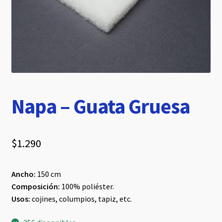
hijo
Napa – Guata Gruesa
$
1.290
Ancho:
150 cm
Composición:
100% poliéster.
Usos:
cojines, columpios, tapiz, etc.