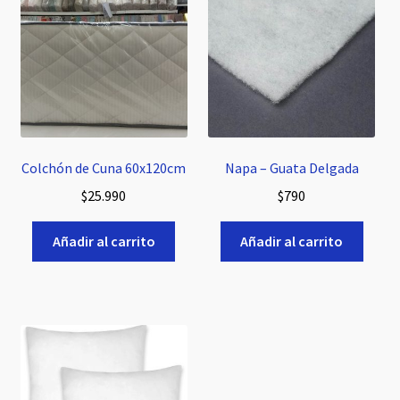
Colchón de Cuna 60x120cm
Napa – Guata Delgada
$
25.990
$
790
Añadir al carrito
Añadir al carrito