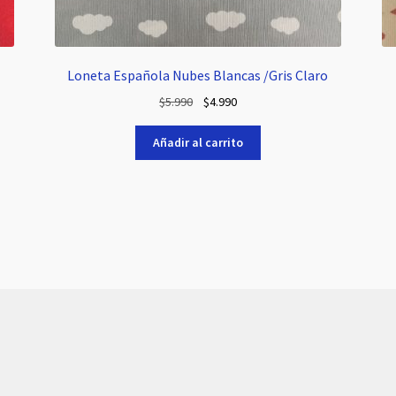
Loneta Española Nubes Blancas /Gris Claro
El
El
$
5.990
$
4.990
precio
precio
original
actual
Añadir al carrito
era:
es:
$5.990.
$4.990.