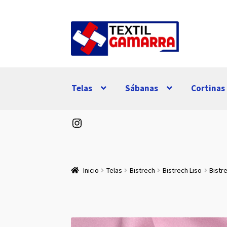
Ir
Ir
a
al
la
contenido
navegación
Telas
Sábanas
Cortinas
Instagram
Inicio
Telas
Bistrech
Bistrech Liso
Bistr