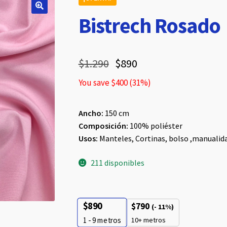
Bistrech Rosado
$
1.290
$
890
You save
$
400
(
31
%)
Ancho:
150 cm
Composición:
100% poliéster
Usos:
Manteles, Cortinas, bolso ,manualida
211 disponibles
$
890
$
790
(- 11%)
10+ metros
1 - 9
metros