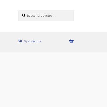
Buscar
Buscar
por:
$
0
0 productos