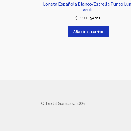
Loneta Española Blanco/Estrella Punto Lu
verde
El
El
$
5.990
$
4.990
precio
precio
original
actual
Añadir al carrito
era:
es:
$5.990.
$4.990.
© Textil Gamarra 2026