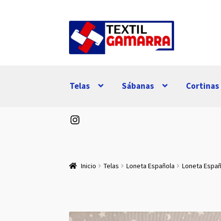
Ir
Ir
a
al
la
contenido
navegación
Telas
Sábanas
Cortinas
Instagram
Inicio
Telas
Loneta Española
Loneta Espa