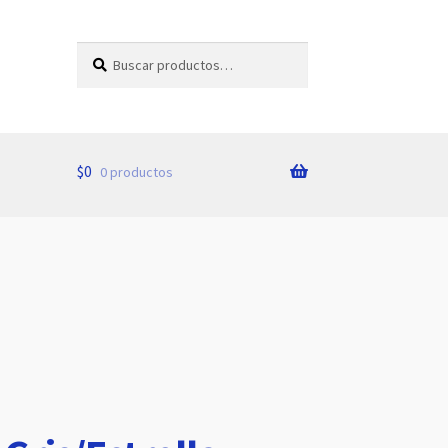
Buscar
Buscar
por:
$
0
0 productos