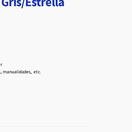
Gris/Estrella
er
s, manualidades, etc.