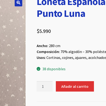
Loneta Española 
Punto Luna
$
5.990
Ancho:
280 cm
Composición:
70% algodón – 30% poliést
Usos:
Cortinas, cojines, ajuares, acolchado
38 disponibles
Loneta
Añadir al carrito
Española
Gris/Estrella
Punto