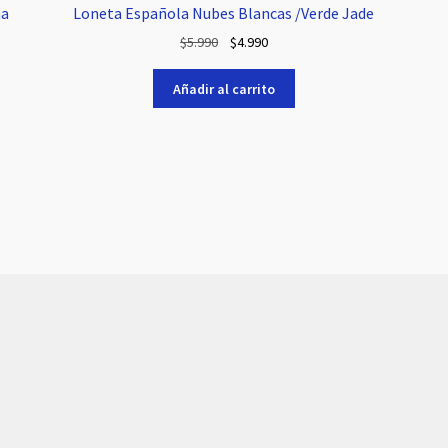
na
Loneta Española Nubes Blancas /Verde Jade
El
El
$
5.990
$
4.990
precio
precio
original
actual
Añadir al carrito
era:
es:
$5.990.
$4.990.