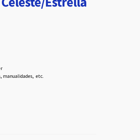
Celeste/Estrella
er
s, manualidades, etc.