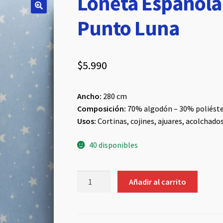
Loneta Española 
Punto Luna
$
5.990
Ancho:
280 cm
Composición:
70% algodón – 30% poliést
Usos:
Cortinas, cojines, ajuares, acolchado
40 disponibles
Loneta
Añadir al carrito
Española
Celeste/Estrella
Punto