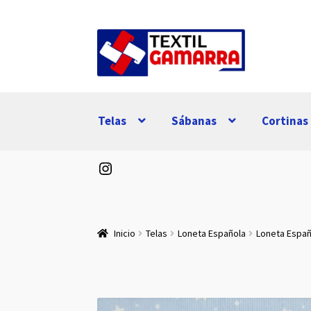
Ir
Ir
a
al
la
contenido
navegación
Telas
Sábanas
Cortinas
Instagram
Inicio
Telas
Loneta Española
Loneta Espa