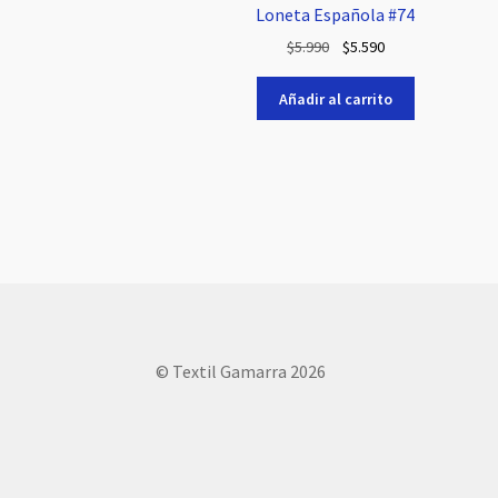
Loneta Española #74
El
El
$
5.990
$
5.590
precio
precio
original
actual
Añadir al carrito
era:
es:
$5.990.
$5.590.
© Textil Gamarra 2026