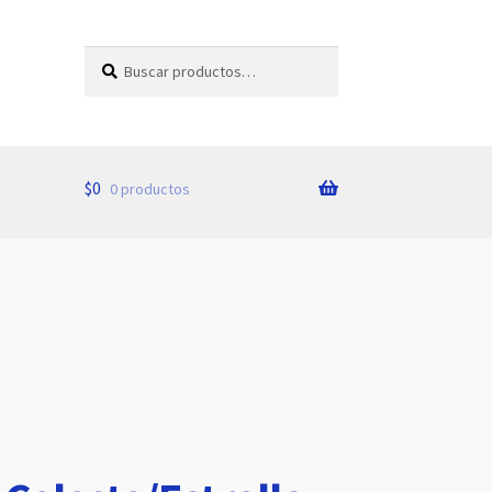
Buscar
Buscar
por:
$
0
0 productos