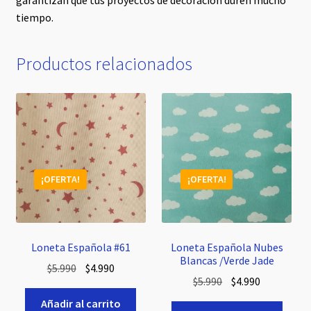
garantizan que tus proyectos de decoración duren mucho
tiempo.
Productos relacionados
¡OFERTA!
¡OFERTA!
Loneta Española #61
Loneta Española Nubes
Blancas /Verde Jade
El
El
$
5.990
$
4.990
El
El
$
5.990
$
4.990
precio
precio
precio
precio
original
actual
Añadir al carrito