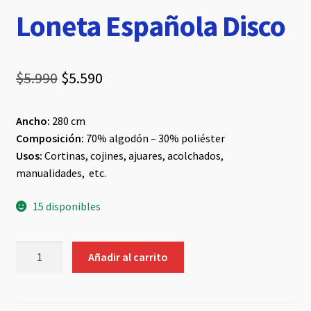
Loneta Española Disco
El
El
$
5.990
$
5.590
precio
precio
Ancho:
280 cm
original
actual
Composición:
70% algodón – 30% poliéster
era:
es:
Usos:
Cortinas, cojines, ajuares, acolchados,
manualidades, etc.
$5.990.
$5.590.
15 disponibles
Loneta
Añadir al carrito
Española
Disco
cantidad