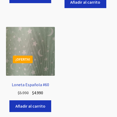
original
actual
Añadir al carrito
era:
es:
era:
es:
$5.990.
$4.990.
$5.990.
$4.990.
¡OFERTA!
Loneta Española #60
El
El
$
5.990
$
4.990
precio
precio
original
actual
Añadir al carrito
era:
es: