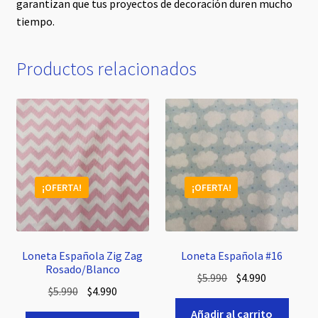
garantizan que tus proyectos de decoración duren mucho
tiempo.
Productos relacionados
¡OFERTA!
¡OFERTA!
Loneta Española Zig Zag
Loneta Española #16
Rosado/Blanco
El
El
$
5.990
$
4.990
El
El
$
5.990
$
4.990
precio
precio
precio
precio
original
actual
Añadir al carrito