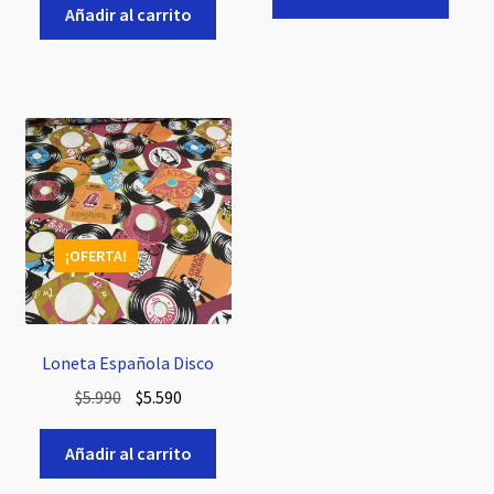
original
actual
Añadir al carrito
era:
es:
era:
es:
$5.990.
$4.990.
$5.990.
$4.990.
¡OFERTA!
Loneta Española Disco
El
El
$
5.990
$
5.590
precio
precio
original
actual
Añadir al carrito
era:
es: