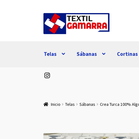
Ir
Ir
a
al
la
contenido
navegación
Telas
Sábanas
Cortinas
Instagram
Inicio
Telas
Sábanas
Crea Turca 100% Al