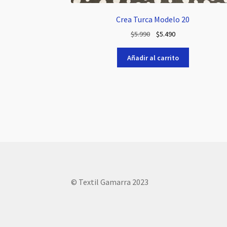
Crea Turca Modelo 20
El
El
$
5.990
$
5.490
precio
precio
original
actual
Añadir al carrito
era:
es:
$5.990.
$5.490.
© Textil Gamarra 2023