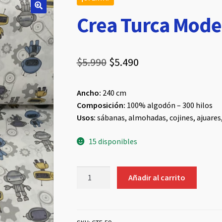
Crea Turca Mode
El
El
$
5.990
$
5.490
precio
precio
Ancho:
240 cm
original
actual
Composición:
100% algodón – 300 hilos
era:
es:
Usos:
sábanas, almohadas, cojines, ajuares
$5.990.
$5.490.
15 disponibles
Crea
Añadir al carrito
Turca
Modelo
59
cantidad