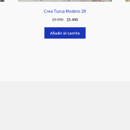
Crea Turca Modelo 29
El
El
$
5.990
$
5.490
precio
precio
original
actual
Añadir al carrito
era:
es:
$5.990.
$5.490.