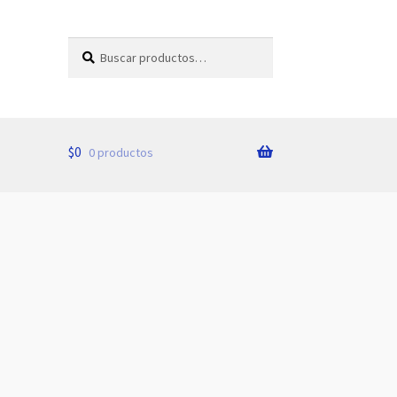
Buscar
Buscar
por:
$
0
0 productos