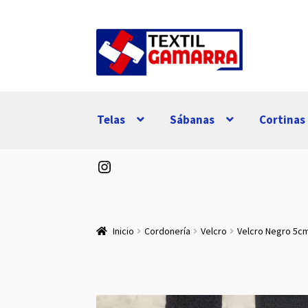
Ir
Ir
a
al
la
contenido
navegación
Telas
Sábanas
Cortinas
Instagram
Inicio
Cordonería
Velcro
Velcro Negro 5cm