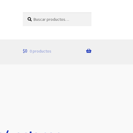
Buscar
Buscar
por:
$
0
0 productos