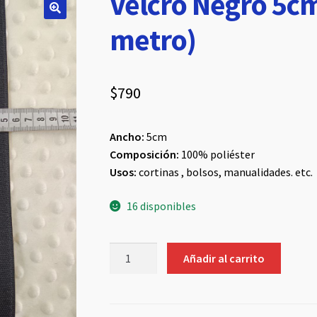
Velcro Negro 5cm
metro)
$
790
Ancho:
5cm
Composición:
100% poliéster
Usos:
cortinas , bolsos, manualidades. etc.
16 disponibles
Velcro
Añadir al carrito
Negro
5cm
(venta