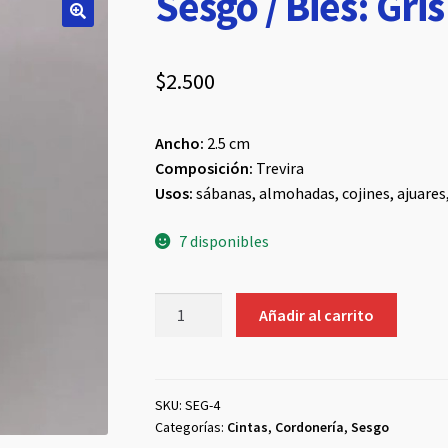
Sesgo / Bies: Gri
$
2.500
Ancho:
2.5 cm
Composición:
Trevira
Usos:
sábanas, almohadas, cojines, ajuares
7 disponibles
Sesgo
Añadir al carrito
/
Bies:
Gris
Oscuro
SKU:
SEG-4
Categorías:
Cintas
,
Cordonería
,
Sesgo
cantidad