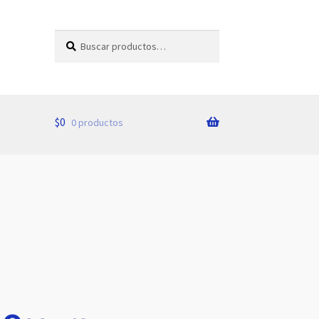
Buscar
Buscar
por:
$
0
0 productos