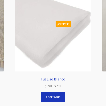
¡OFERTA!
Tul Liso Blanco
El
El
$
990
$
790
precio
precio
original
actual
AGOTADO
era:
es: