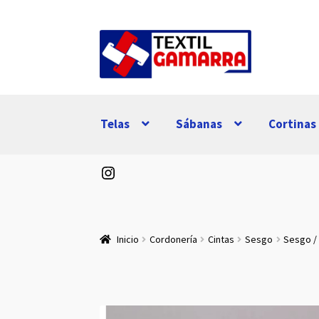
Ir
Ir
a
al
la
contenido
navegación
Telas
Sábanas
Cortinas
Instagram
Inicio
Cordonería
Cintas
Sesgo
Sesgo / 