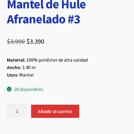
Mantel de Hule
Afranelado #3
El
El
$
3.990
$
3.390
precio
precio
Material:
100% poliéster de alta calidad
original
actual
Ancho:
1.40 m
era:
es:
Usos:
Mantel
$3.990.
$3.390.
20 disponibles
Mantel
Añadir al carrito
de
Hule
Afranelado