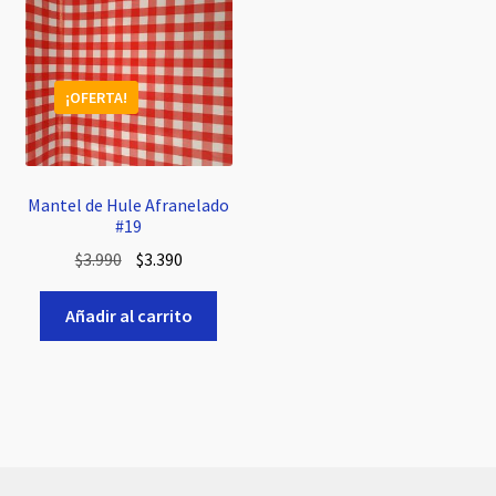
¡OFERTA!
Mantel de Hule Afranelado
#19
El
El
$
3.990
$
3.390
precio
precio
original
actual
Añadir al carrito
era:
es:
$3.990.
$3.390.