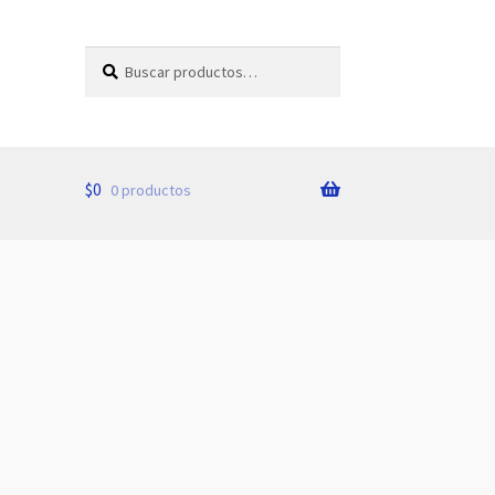
Buscar
Buscar
por:
$
0
0 productos