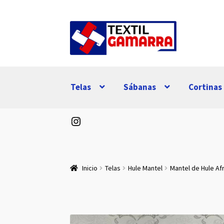
Ir
Ir
a
al
la
contenido
navegación
Telas
Sábanas
Cortinas
Instagram
Inicio
Telas
Hule Mantel
Mantel de Hule Af