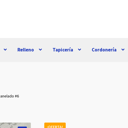
Relleno
Tapicería
Cordonería
ranelado #6
¡OFERTA!