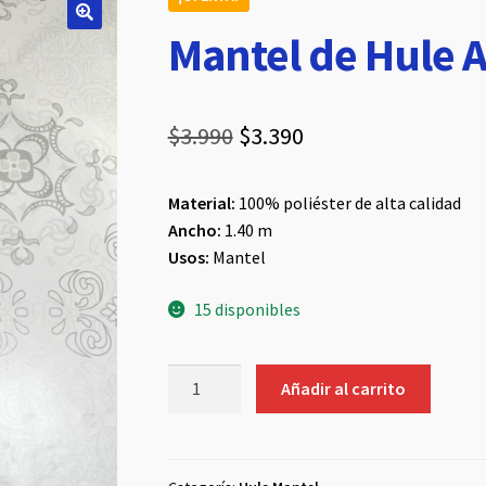
Mantel de Hule 
El
El
$
3.990
$
3.390
precio
precio
Material:
100% poliéster de alta calidad
original
actual
Ancho:
1.40 m
era:
es:
Usos:
Mantel
$3.990.
$3.390.
15 disponibles
Mantel
Añadir al carrito
de
Hule
Afranelado
#6