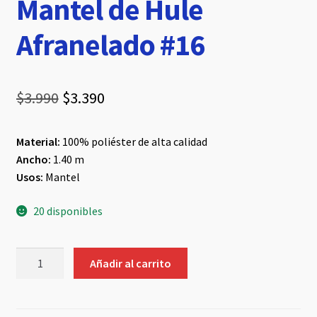
Mantel de Hule
Afranelado #16
El
El
$
3.990
$
3.390
precio
precio
Material:
100% poliéster de alta calidad
original
actual
Ancho:
1.40 m
era:
es:
Usos:
Mantel
$3.990.
$3.390.
20 disponibles
Mantel
Añadir al carrito
de
Hule
Afranelado