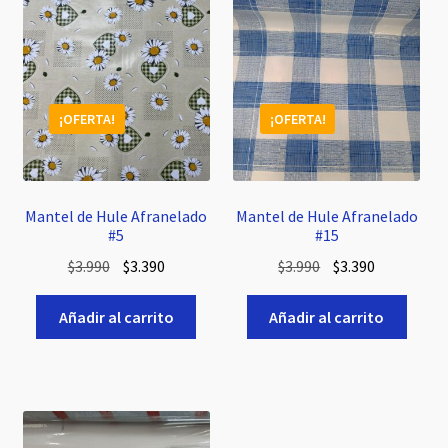
¡OFERTA!
¡OFERTA!
Mantel de Hule Afranelado
Mantel de Hule Afranelado
#5
#15
El
El
El
El
$
3.990
$
3.390
$
3.990
$
3.390
precio
precio
precio
precio
original
actual
original
actual
Añadir al carrito
Añadir al carrito
era:
es:
era:
es:
$3.990.
$3.390.
$3.990.
$3.390.