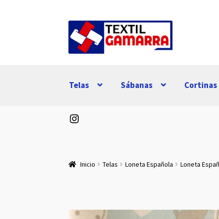
Ir
Ir
a
al
la
contenido
navegación
Telas
Sábanas
Cortinas
Instagram
Inicio
Telas
Loneta Española
Loneta Espa