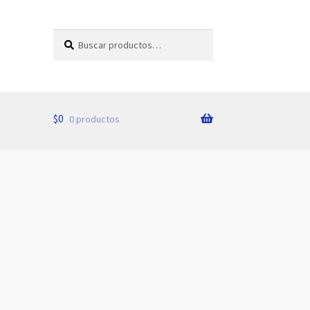
Buscar
Buscar
por:
$
0
0 productos