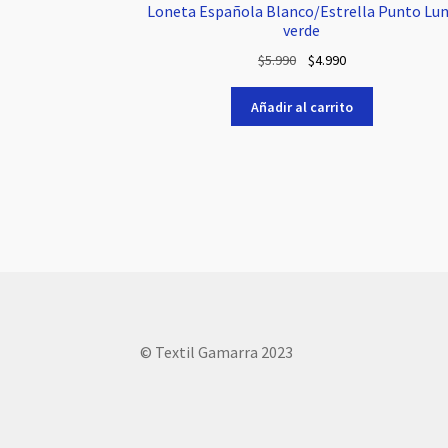
Loneta Española Blanco/Estrella Punto Lu
verde
El
El
$
5.990
$
4.990
precio
precio
original
actual
Añadir al carrito
era:
es:
$5.990.
$4.990.
© Textil Gamarra 2023