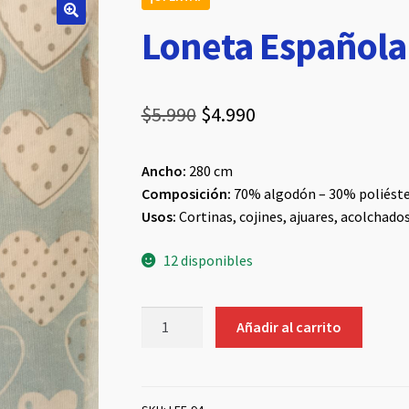
Loneta Española
El
El
$
5.990
$
4.990
precio
precio
Ancho:
280 cm
original
actual
Composición:
70% algodón – 30% poliést
era:
es:
Usos:
Cortinas, cojines, ajuares, acolchado
$5.990.
$4.990.
12 disponibles
Loneta
Añadir al carrito
Española
#94
cantidad