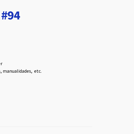
 #94
er
s, manualidades, etc.