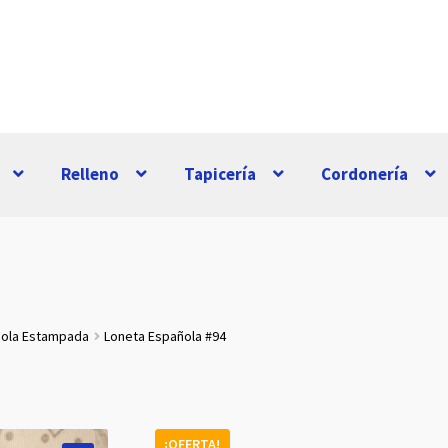
Relleno
Tapicería
Cordonería
ñola Estampada
Loneta Española #94
¡OFERTA!