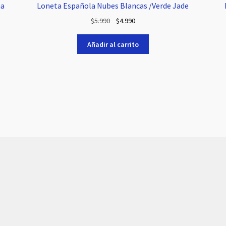
na
Loneta Española Nubes Blancas /Verde Jade
El
El
$
5.990
$
4.990
precio
precio
original
actual
Añadir al carrito
era:
es:
$5.990.
$4.990.