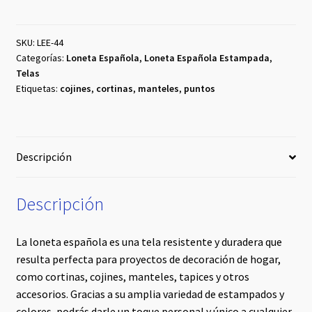
Blanco
/Punto
Celeste
SKU:
LEE-44
Categorías:
Loneta Española
,
Loneta Española Estampada
,
cantidad
Telas
Etiquetas:
cojines
,
cortinas
,
manteles
,
puntos
Descripción
Descripción
La loneta española es una tela resistente y duradera que
resulta perfecta para proyectos de decoración de hogar,
como cortinas, cojines, manteles, tapices y otros
accesorios. Gracias a su amplia variedad de estampados y
colores, podrás darle un toque personal y único a cualquier