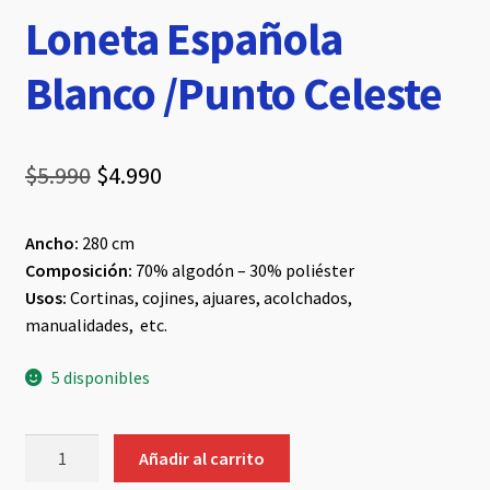
Loneta Española
Blanco /Punto Celeste
El
El
$
5.990
$
4.990
precio
precio
Ancho:
280 cm
original
actual
Composición:
70% algodón – 30% poliéster
era:
es:
Usos:
Cortinas, cojines, ajuares, acolchados,
manualidades, etc.
$5.990.
$4.990.
5 disponibles
Loneta
Añadir al carrito
Española