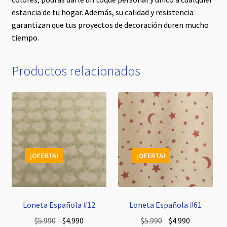
estancia de tu hogar. Además, su calidad y resistencia
garantizan que tus proyectos de decoración duren mucho
tiempo.
Productos relacionados
¡OFERTA!
¡OFERTA!
Loneta Española #12
Loneta Española #61
El
El
El
El
$
5.990
$
4.990
$
5.990
$
4.990