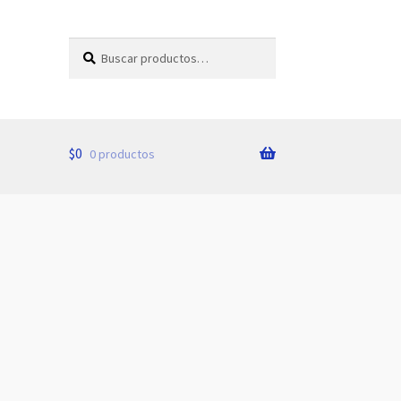
Buscar
Buscar
por:
$
0
0 productos