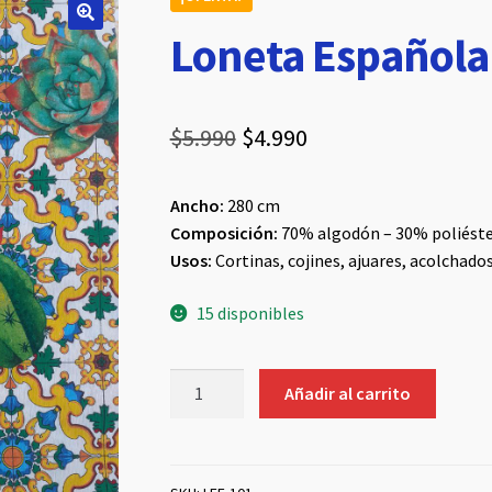
Loneta Española
El
El
$
5.990
$
4.990
precio
precio
Ancho:
280 cm
original
actual
Composición:
70% algodón – 30% poliést
era:
es:
Usos:
Cortinas, cojines, ajuares, acolchado
$5.990.
$4.990.
15 disponibles
Loneta
Añadir al carrito
Española
#101
cantidad