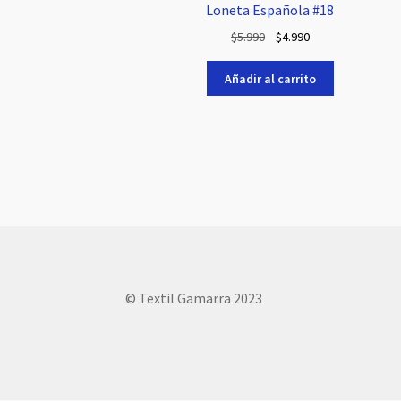
Loneta Española #18
El
El
$
5.990
$
4.990
precio
precio
original
actual
Añadir al carrito
era:
es:
$5.990.
$4.990.
© Textil Gamarra 2023