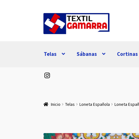
Ir
Ir
a
al
la
contenido
navegación
Telas
Sábanas
Cortinas
Instagram
Inicio
Telas
Loneta Española
Loneta Espa