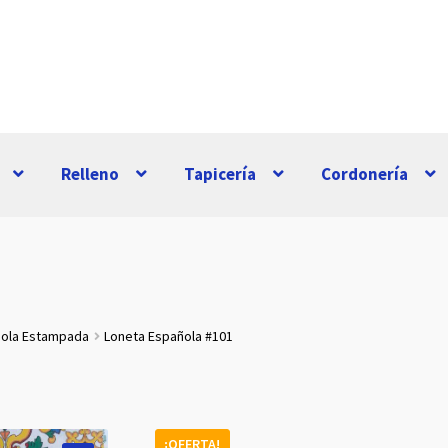
Relleno
Tapicería
Cordonería
ñola Estampada
Loneta Española #101
¡OFERTA!