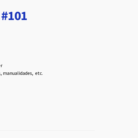
 #101
er
s, manualidades, etc.