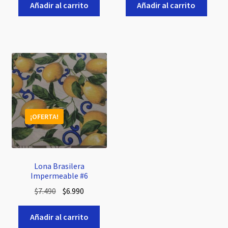
original
actual
original
actual
Añadir al carrito
Añadir al carrito
era:
es:
era:
es:
$7.490.
$6.990.
$7.490.
$6.990.
¡OFERTA!
Lona Brasilera
Impermeable #6
El
El
$
7.490
$
6.990
precio
precio
original
actual
Añadir al carrito