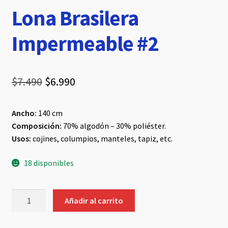
Lona Brasilera
Impermeable #2
El
El
$
7.490
$
6.990
precio
precio
Ancho:
140 cm
original
actual
Composición:
70% algodón – 30% poliéster.
era:
es:
Usos:
cojines, columpios, manteles, tapiz, etc.
$7.490.
$6.990.
18 disponibles
Lona
Añadir al carrito
Brasilera
Impermeable