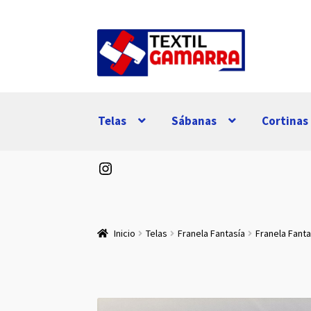
Ir
Ir
a
al
la
contenido
navegación
Telas
Sábanas
Cortinas
Instagram
Inicio
Telas
Franela Fantasía
Franela Fanta