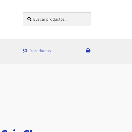
Buscar
Buscar
por:
$
0
0 productos