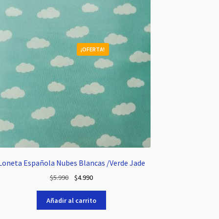
¡OFERTA!
Loneta Española Nubes Blancas /Verde Jade
El
El
$
5.990
$
4.990
precio
precio
original
actual
Añadir al carrito
era:
es: