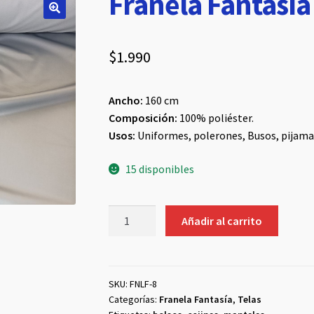
Franela Fantasía 
$
1.990
Ancho:
160 cm
Composición:
100% poliéster.
Usos:
Uniformes, polerones, Busos, pijamas
15 disponibles
Franela
Añadir al carrito
Fantasía
Gris
Claro
cantidad
SKU:
FNLF-8
Categorías:
Franela Fantasía
,
Telas