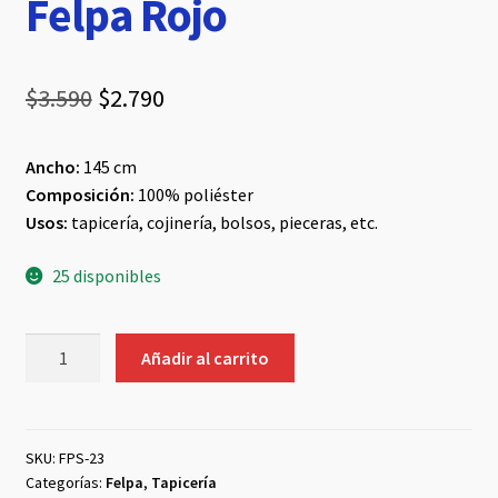
Felpa Rojo
El
El
$
3.590
$
2.790
precio
precio
Ancho:
145 cm
original
actual
Composición:
100% poliéster
era:
es:
Usos:
tapicería, cojinería, bolsos, pieceras, etc.
$3.590.
$2.790.
25 disponibles
Felpa
Añadir al carrito
Rojo
cantidad
SKU:
FPS-23
Categorías:
Felpa
,
Tapicería