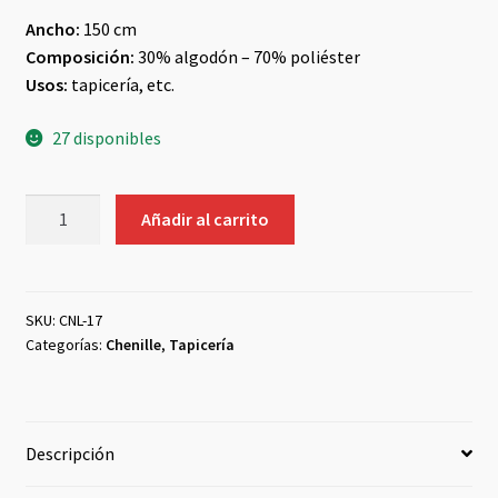
Ancho:
150 cm
original
actual
Composición:
30% algodón – 70% poliéster
era:
es:
Usos:
tapicería, etc.
$2.590.
$1.990.
27 disponibles
Chenille
Añadir al carrito
Azul
cantidad
SKU:
CNL-17
Categorías:
Chenille
,
Tapicería
Descripción