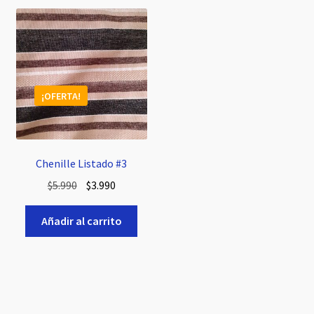
¡OFERTA!
Chenille Listado #3
El
El
$
5.990
$
3.990
precio
precio
original
actual
Añadir al carrito
era:
es:
$5.990.
$3.990.