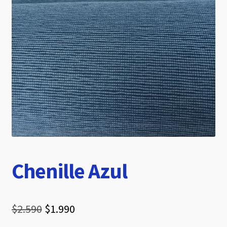
hijo
Chenille Azul
El
El
$
2.590
$
1.990
precio
precio