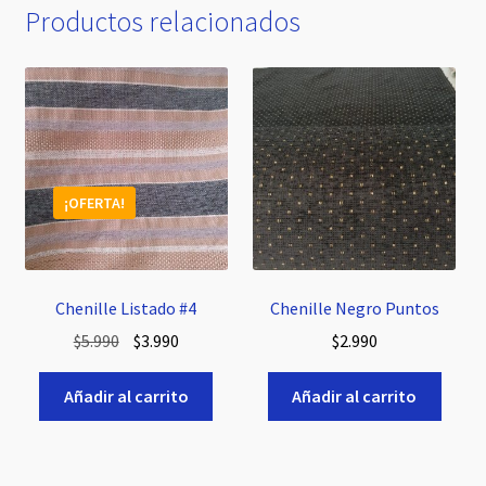
Productos relacionados
¡OFERTA!
Chenille Listado #4
Chenille Negro Puntos
El
El
$
5.990
$
3.990
$
2.990
precio
precio
original
actual
Añadir al carrito
Añadir al carrito
era:
es:
$5.990.
$3.990.