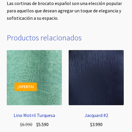
Las cortinas de brocato español son una elección popular
para aquellos que desean agregar un toque de elegancia y
sofisticación a su espacio.
Productos relacionados
¡OFERTA!
Lino Motril Turquesa
Jacquard #2
El
El
$
6.990
$
5.590
$
3.990
precio
precio