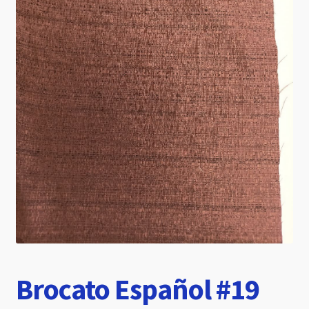
hijo
Brocato Español #19