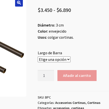
Rango
$
3.450
-
$
6.890
de
Diámetro:
3 cm
precios:
Color:
envejecido
desde
Usos:
colgar cortinas.
$3.450
hasta
Largo de Barra
$6.890
Barras
Añadir al carrito
Metálicas
cantidad
SKU:
BPC
Categorías:
Accesorios Cortinas
,
Cortinas
Etiquetas:
accesorios
,
cortinas