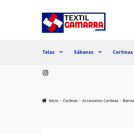
Ir
Ir
a
al
la
contenido
navegación
Telas
Sábanas
Cortinas
Instagram
Inicio
Cortinas
Accesorios Cortinas
Barra