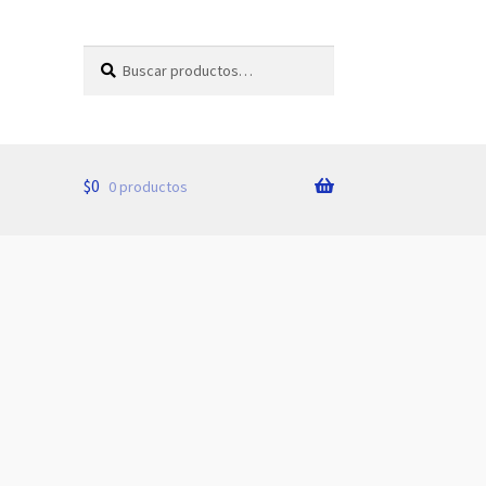
Buscar
Buscar
por:
$
0
0 productos