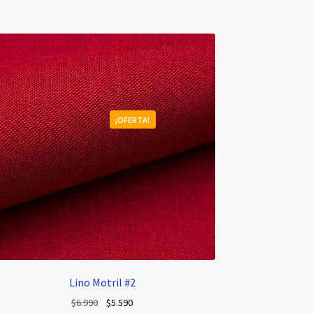
¡OFERTA!
Lino Motril #2
El
El
$
6.990
$
5.590