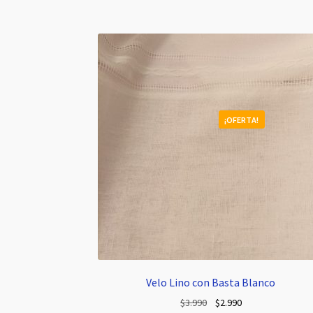
¡OFERTA!
Velo Lino con Basta Blanco
El
El
$
3.990
$
2.990