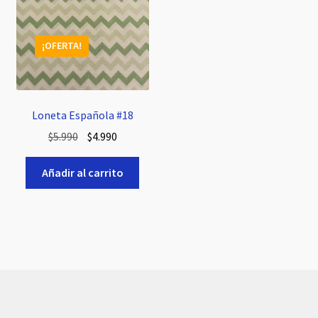
¡OFERTA!
Loneta Española #18
El
El
$
5.990
$
4.990
precio
precio
original
actual
Añadir al carrito
era:
es:
$5.990.
$4.990.