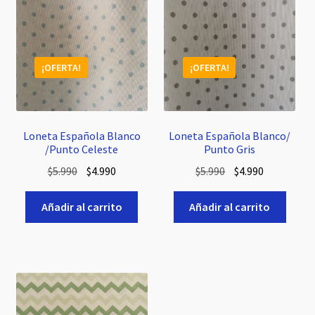
¡OFERTA!
¡OFERTA!
Loneta Española Blanco
Loneta Española Blanco/
/Punto Celeste
Punto Gris
El
El
El
El
$
5.990
$
4.990
$
5.990
$
4.990
precio
precio
precio
precio
original
actual
original
actual
Añadir al carrito
Añadir al carrito
era:
es:
era:
es:
$5.990.
$4.990.
$5.990.
$4.990.